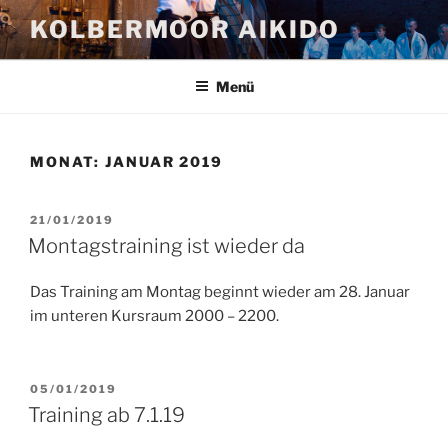
Zum
KOLBERMOOR AIKIDO
Inhalt
springen
Menü
MONAT:
JANUAR 2019
VERÖFFENTLICHT
21/01/2019
AM
Montagstraining ist wieder da
Das Training am Montag beginnt wieder am 28. Januar
im unteren Kursraum 2000 – 2200.
VERÖFFENTLICHT
05/01/2019
AM
Training ab 7.1.19