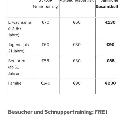
SV-DJK
Abteilungsbeitrag
Jährlich
Grundbeitrag
Gesamtbei
Erwachsene
€70
€60
€130
(22-60
Jahre)
Jugend (bis
€60
€30
€90
21 Jahre)
Senioren
€55
€30
€85
(ab 61
Jahren)
Familie
€140
€90
€230
Besucher und Schnuppertraining: FREI