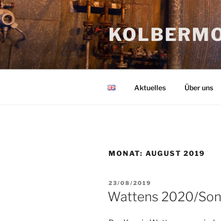
Zum
Inhalt
KOLBERMO
springen
Aktuelles
Über uns
MONAT:
AUGUST 2019
VERÖFFENTLICHT
23/08/2019
AM
Wattens 2020/Sonnt