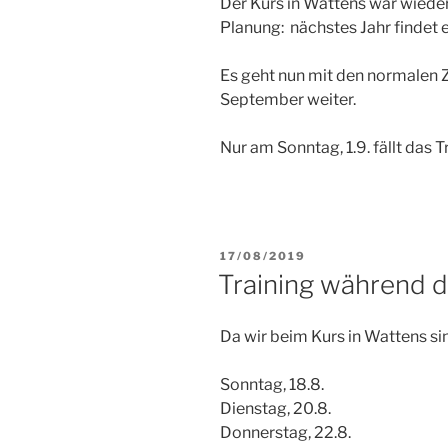
Der Kurs in Wattens war wieder
Planung: nächstes Jahr findet e
Es geht nun mit den normalen 
September weiter.
Nur am Sonntag, 1.9. fällt das T
VERÖFFENTLICHT
17/08/2019
AM
Training während d
Da wir beim Kurs in Wattens sin
Sonntag, 18.8.
Dienstag, 20.8.
Donnerstag, 22.8.