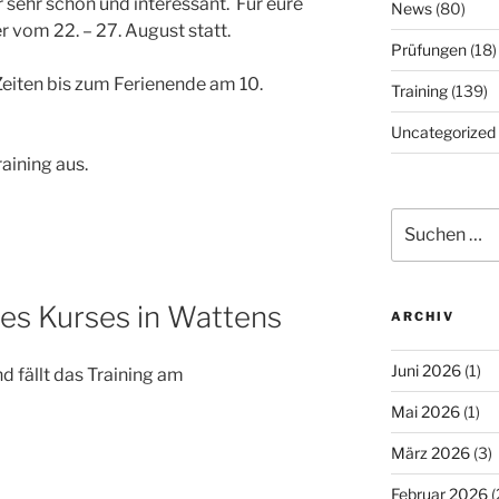
 sehr schön und interessant. Für eure
News
(80)
r vom 22. – 27. August statt.
Prüfungen
(18)
Zeiten bis zum Ferienende am 10.
Training
(139)
Uncategorized
raining aus.
Suchen
nach:
es Kurses in Wattens
ARCHIV
Juni 2026
(1)
d fällt das Training am
Mai 2026
(1)
März 2026
(3)
Februar 2026
(