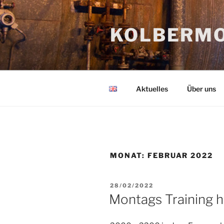
Zum
Inhalt
KOLBERMO
springen
Aktuelles
Über uns
MONAT:
FEBRUAR 2022
VERÖFFENTLICHT
28/02/2022
AM
Montags Training h