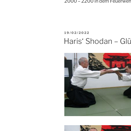
2000 – 2200 in dem Feuerwehr 
VERÖFFENTLICHT
19/02/2022
AM
Haris‘ Shodan – G