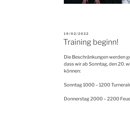
VERÖFFENTLICHT
19/02/2022
AM
Training beginn!
Die Beschränkungen werden gel
dass wir ab Sonntag, den 20. 
können:
Sonntag 1000 – 1200 Turneral
Donnerstag 2000 – 2200 Feue