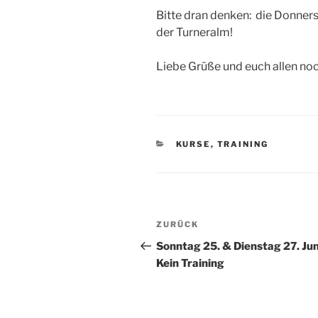
Bitte dran denken: die Donnerst
der Turneralm!
Liebe Grüße und euch allen no
KATEGORIEN
KURSE
,
TRAINING
Beitragsnavigation
Vorheriger
ZURÜCK
Beitrag
Sonntag 25. & Dienstag 27. Jun
Kein Training