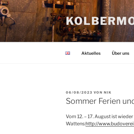
Zum
Inhalt
KOLBERMO
springen
Aktuelles
Über uns
VERÖFFENTLICHT
06/08/2023
VON
NIK
AM
Sommer Ferien und
Vom 12. – 17. August ist wiede
Wattens:
http://www.budoverein