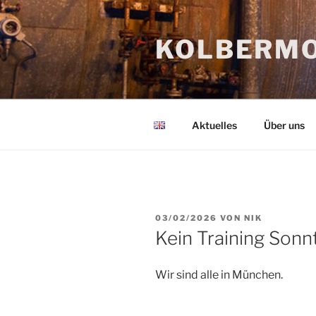
Zum
Inhalt
KOLBERMO
springen
Aktuelles
Über uns
VERÖFFENTLICHT
03/02/2026
VON
NIK
AM
Kein Training Sonn
Wir sind alle in München.