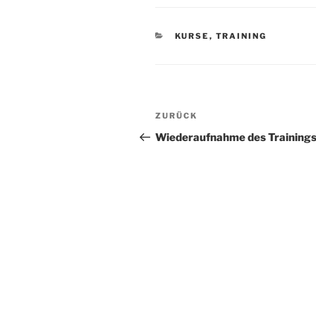
KATEGORIEN
KURSE
,
TRAINING
Beitragsnavigation
Vorheriger
ZURÜCK
Beitrag
Wiederaufnahme des Training